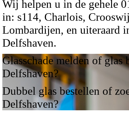
Wij helpen u in de gehele 
in: s114, Charlois, Crooswi
Lombardijen, en uiteraard
Delfshaven.
Glasschade melden of glas 
Delfshaven?
Dubbel glas bestellen of z
Delfshaven?