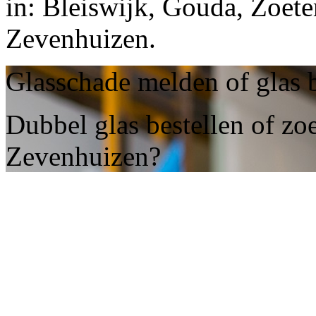
in: Bleiswijk, Gouda, Zoete
Zevenhuizen.
Glasschade melden of glas 
Dubbel glas bestellen of z
Zevenhuizen?