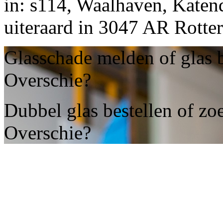
in: s114, Waalhaven, Katend
uiteraard in 3047 AR Rotte
Glasschade melden of glas 
Overschie?
Dubbel glas bestellen of zo
Overschie?