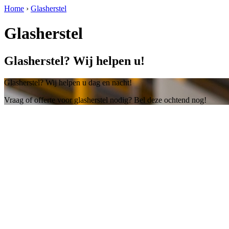
Home
›
Glasherstel
Glasherstel
Glasherstel? Wij helpen u!
Glasherstel? Wij helpen u dag en nacht!
Vraag of offerte voor glasherstel nodig? Bel deze ochtend nog!