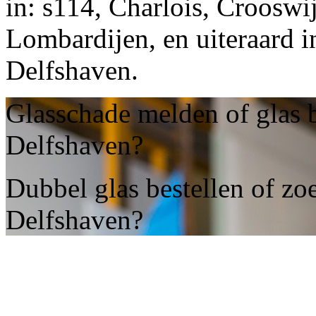
in: s114, Charlois, Crooswi
Lombardijen, en uiteraard
Delfshaven.
Glasschade melden of glas 
Delfshaven?
Dubbel glas bestellen of zo
Delfshaven?