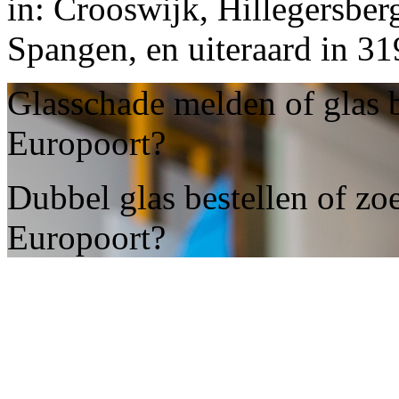
in: Crooswijk, Hillegersber
Spangen, en uiteraard in 3
Glasschade melden of glas 
Europoort?
Dubbel glas bestellen of zo
Europoort?