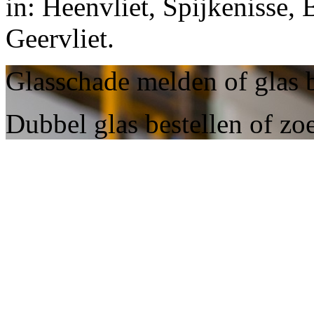
in: Heenvliet, Spijkenisse,
Geervliet.
Glasschade melden of glas b
Dubbel glas bestellen of zoe