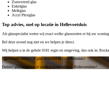
Zonwerend glas
Enkelglas
Melkglas
Acryl Plexiglas
Top advies, snel op locatie in Hellevoetsluis
Als glasspecialist weten wij exact welke glassoorten er bij uw woning 
Bel deze avond nog met
en we helpen je direct.
Wij helpen u in de gehele 0181 regio en omgeving, dus ook in: Rocka
Glasschade melden of glas bestellen in Hellevoetsluis?
Dubbel glas bestellen of zoekt u isolatieglas in Hellevoetsluis?