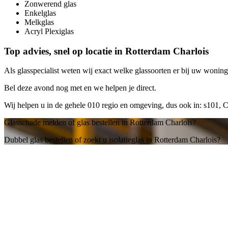
Zonwerend glas
Enkelglas
Melkglas
Acryl Plexiglas
Top advies, snel op locatie in Rotterdam Charlois
Als glasspecialist weten wij exact welke glassoorten er bij uw woning 
Bel deze avond nog met
en we helpen je direct.
Wij helpen u in de gehele 010 regio en omgeving, dus ook in: s101, 
Glasschade melden of glas bestellen in Rotterdam Charlois?
Dubbel glas bestellen of zoekt u isolatieglas in Rotterdam Charlois?