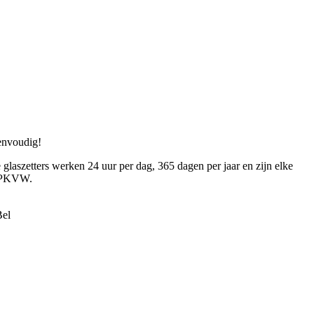
eenvoudig!
 glaszetters werken 24 uur per dag, 365 dagen per jaar en zijn elke
en PKVW.
Bel