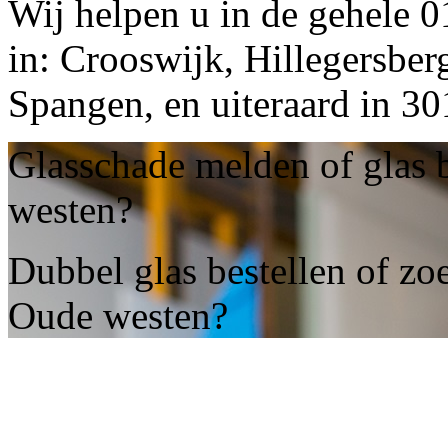
Wij helpen u in de gehele 
in: Crooswijk, Hillegersber
Spangen, en uiteraard in 
Glasschade melden of glas 
westen?
Dubbel glas bestellen of zoe
Oude westen?