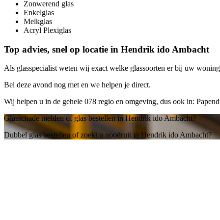
Zonwerend glas
Enkelglas
Melkglas
Acryl Plexiglas
Top advies, snel op locatie in Hendrik ido Ambacht
Als glasspecialist weten wij exact welke glassoorten er bij uw woning 
Bel deze avond nog met
en we helpen je direct.
Wij helpen u in de gehele 078 regio en omgeving, dus ook in: Papend
Glasschade melden of glas bestellen in Hendrik ido Ambacht?
Dubbel glas bestellen of zoekt u noodruit in Hendrik ido Ambacht?