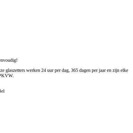
eenvoudig!
ze glaszetters werken 24 uur per dag, 365 dagen per jaar en zijn elke
en PKVW.
Bel