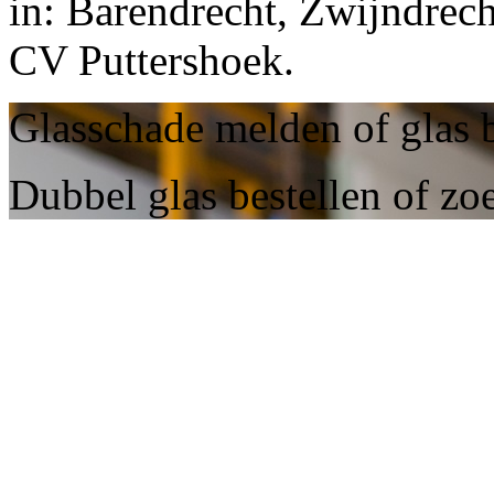
in: Barendrecht, Zwijndrec
CV Puttershoek.
Glasschade melden of glas b
Dubbel glas bestellen of zo