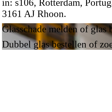
in: s106, Rotterdam, Portuga
3161 AJ Rhoon.
Glasschade melden of glas 
Dubbel glas bestellen of zo