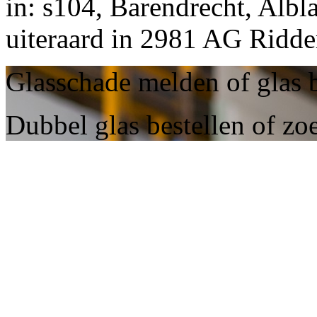
in: s104, Barendrecht, Albl
uiteraard in 2981 AG Ridde
Glasschade melden of glas b
Dubbel glas bestellen of zo