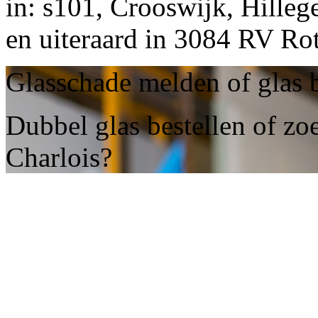
in: s101, Crooswijk, Hille
en uiteraard in 3084 RV Ro
Glasschade melden of glas b
Dubbel glas bestellen of zo
Charlois?