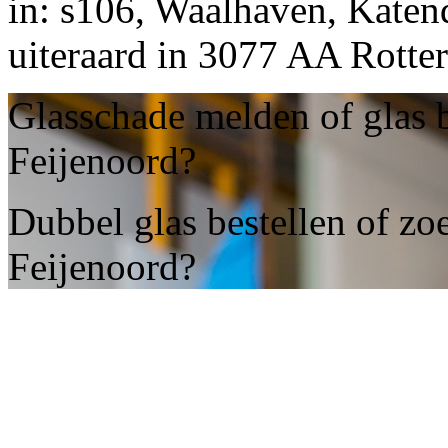
in: s106, Waalhaven, Katend
uiteraard in 3077 AA Rotte
Glasschade melden of glas 
Feijenoord?
Dubbel glas bestellen of zo
Feijenoord?