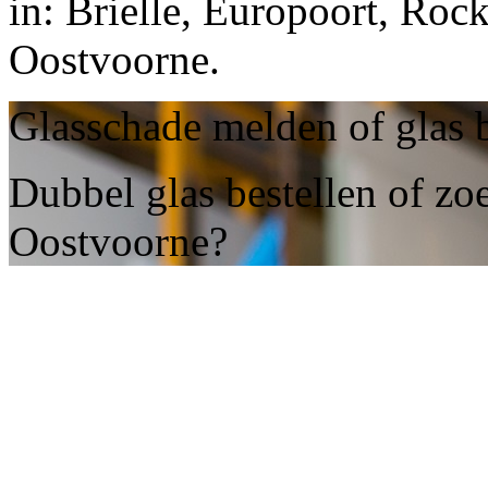
in: Brielle, Europoort, Roc
Oostvoorne.
Glasschade melden of glas 
Dubbel glas bestellen of zoe
Oostvoorne?