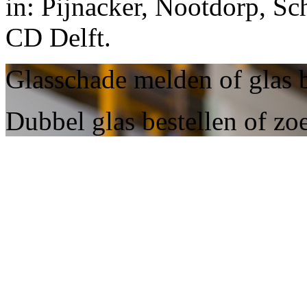
in: Pijnacker, Nootdorp, Sc
CD Delft.
Glasschade melden of glas b
Dubbel glas bestellen of zo