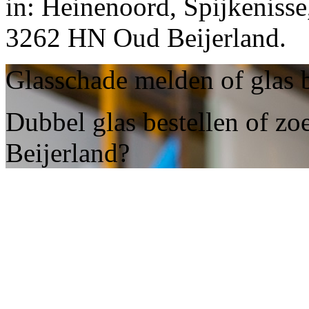
in: Heinenoord, Spijkenisse
3262 HN Oud Beijerland.
Glasschade melden of glas b
Dubbel glas bestellen of zo
Beijerland?