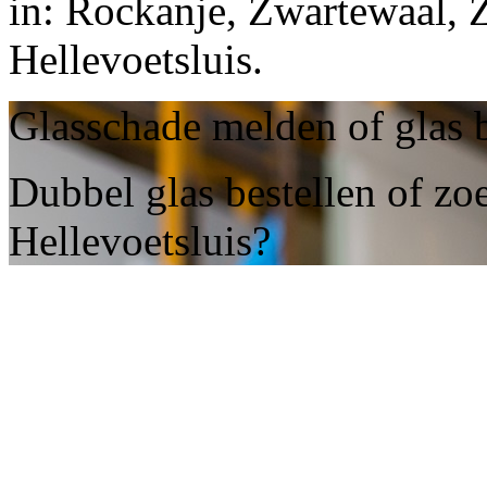
in: Rockanje, Zwartewaal, 
Hellevoetsluis.
Glasschade melden of glas b
Dubbel glas bestellen of zoe
Hellevoetsluis?