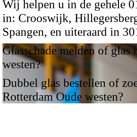
Wij helpen u in de gehele 
in: Crooswijk, Hillegersber
Spangen, en uiteraard in 
Glasschade melden of glas 
westen?
Dubbel glas bestellen of zoe
Rotterdam Oude westen?