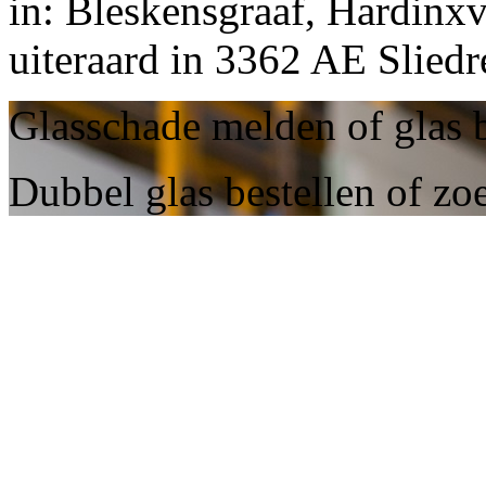
in: Bleskensgraaf, Hardinx
uiteraard in 3362 AE Sliedr
Glasschade melden of glas b
Dubbel glas bestellen of zoe